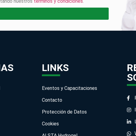
eptando nuestros
términos y condiciones
.
IAS
LINKS
R
S
l
Eventos y Capacitaciones
Contacto
Protección de Datos
Cookies
ALSTA Hydrogel