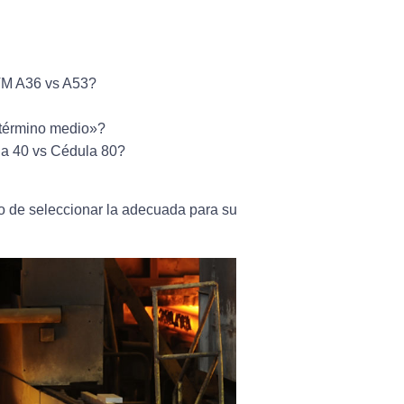
STM A36 vs A53?
«término medio»?
la 40 vs Cédula 80?
o de seleccionar la adecuada para su