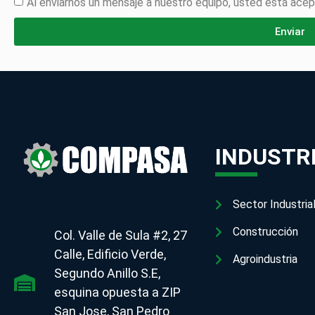
Al enviarnos un mensaje a nuestro equipo, usted está ac
Enviar
INDUSTR
Sector Industria
Construcción
Col. Valle de Sula #2, 27
Calle, Edificio Verde,
Agroindustria
Segundo Anillo S.E,
esquina opuesta a ZIP
San Jose, San Pedro