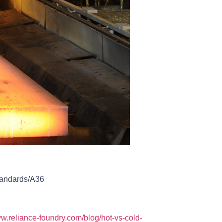
tandards/A36
ww.reliance-foundry.com/blog/hot-vs-cold-