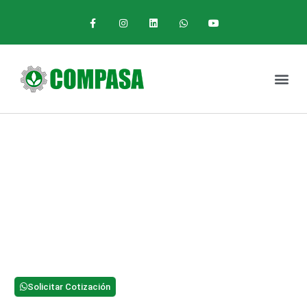
Tu socio de
confianza
agroindustrial
Nos dedicamos a la distribución de productos y
equipos industriales, agroindustriales y materiales de
construcción como acero, balineras, soldadura,
válvulas, tornillería, llantas de camión y agrícolas.
Solicitar Cotización